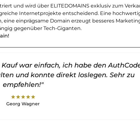
striert und wird über ELITEDOMAINS exklusiv zum Verka
greiche Internetprojekte entscheidend. Eine hochwerti
en, eine einprägsame Domain erzeugt besseres Marketin
ngig gegenüber Tech-Giganten.
ain!
er Kauf war einfach, ich habe den AuthCod
lten und konnte direkt loslegen. Sehr zu
empfehlen!"
star
star
star
star
star
Georg Wagner