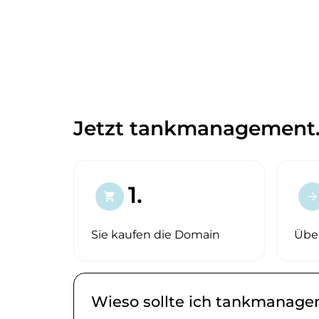
Jetzt tankmanagement.
1.
shopping_cart
arrow_forward
Sie kaufen die Domain
Übe
Wieso sollte ich tankmanage