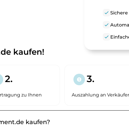
check
Sichere
check
Automat
check
Einfach
de kaufen!
2.
3.
paid
rtragung zu Ihnen
Auszahlung an Verkäufe
ment.de kaufen?