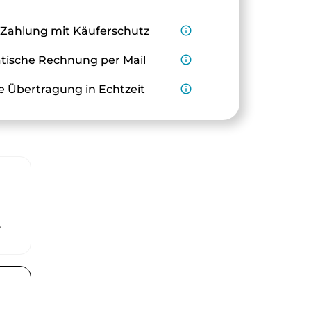
 Zahlung mit Käuferschutz
info_outline
ische Rechnung per Mail
info_outline
e Übertragung in Echtzeit
info_outline
r